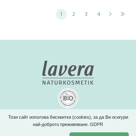
1
2
3
4
Този сайт използва бисквитки (cookies), за да Ви осигури
За Lavera
Продукти
Съставки
Новини
най-доброто преживяване.
GDPR