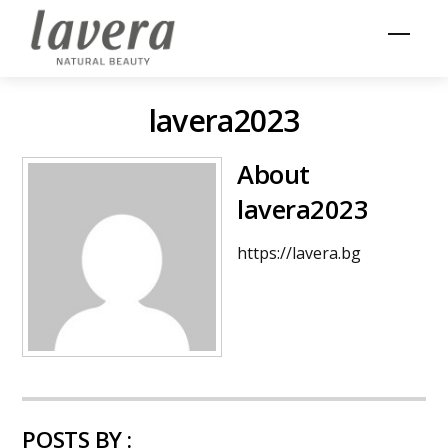
Skip
Men
to
content
lavera2023
About
lavera2023
https://lavera.bg
POSTS BY :