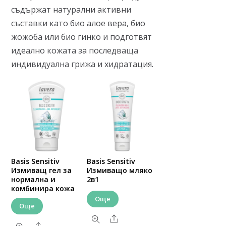
съдържат натурални активни
съставки като био алое вера, био
жожоба или био гинко и подготвят
идеално кожата за последваща
индивидуална грижа и хидратация.
Basis Sensitiv
Basis Sensitiv
Измиващ гел за
Измиващо мляко
нормална и
2в1
комбинира кожа
Още
Още
Share