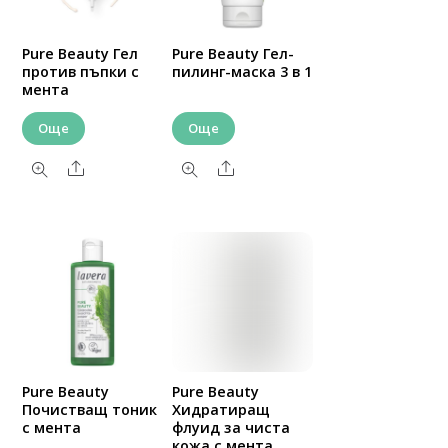
Pure Beauty Гел
Pure Beauty Гел-
против пъпки с
пилинг-маска 3 в 1
мента
Още
Още
Share
Share
Pure Beauty
Pure Beauty
Почистващ тоник
Хидратиращ
с мента
флуид за чиста
кожа с мента