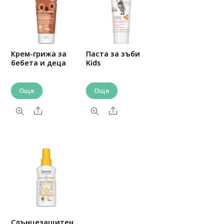
Крем-грижа за
Паста за зъби
бебета и деца
Kids
Още
Още
Share
Share
Слънцезащитен