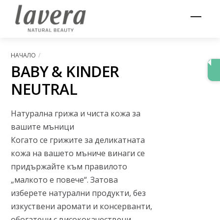
Skip
Men
to
content
НАЧАЛО
BABY & KINDER
NEUTRAL
Натурална грижа и чиста кожа за
вашите мъници
Когато се грижите за деликатната
кожа на вашето мъниче винаги се
придържайте към правилото
„малкото е повече“. Затова
изберете натурални продукти, без
изкуствени аромати и консерванти,
обогатени с висококачествени