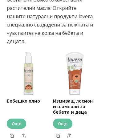
растителни масла. Открийте
нашите натурални продукти lavera
специално създадени за нежната и
чувствителна кожа на бебета и
децата.
Бебешко олио
Измиващ лосион
и шампоан за
бебета и деца
Още
Още
Share
Share