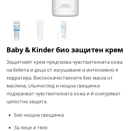
Baby & Kinder био защитен крем
Защитният крем предпазва чувствителната кожа
на бебета и деца от изсушаване и интензивно я
хидратира. Висококачествените био масла от
маслина, слънчоглед и нощна свещичка
подхранват чувствителната кожа и й осигуряват
цялостна защита.
Био нощна свещичка
За лице и тяло