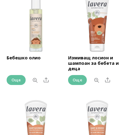
Бебешко олио
Измиващ лосион и
шампоан за бебета и
деца
Share
Share
Още
Още