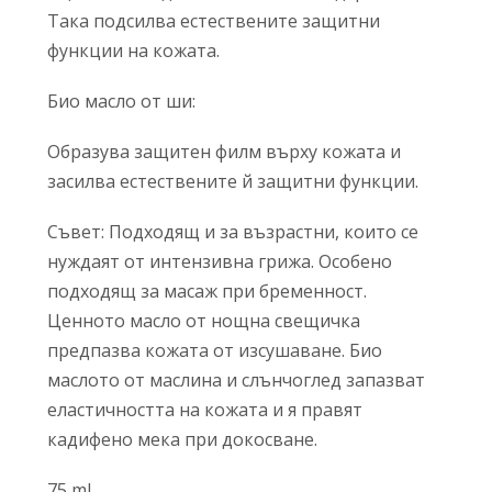
Така подсилва естествените защитни
функции на кожата.
Био масло от ши:
Образува защитен филм върху кожата и
засилва естествените й защитни функции.
Съвет: Подходящ и за възрастни, които се
нуждаят от интензивна грижа. Особено
подходящ за масаж при бременност.
Ценното масло от нощна свещичка
предпазва кожата от изсушаване. Био
маслото от маслина и слънчоглед запазват
еластичността на кожата и я правят
кадифено мека при докосване.
75 ml