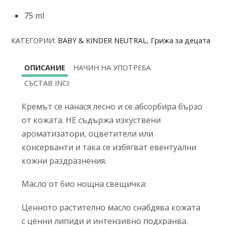
75 ml
КАТЕГОРИИ:
BABY & KINDER NEUTRAL
,
Грижа за децата
ОПИСАНИЕ
НАЧИН НА УПОТРЕБА
СЪСТАВ INCI:
Кремът се нанася лесно и се абсорбира бързо
от кожата. НЕ съдържа изкуствени
ароматизатори, оцветители или
консерванти и така се избягват евентуални
кожни раздразнения.
Масло от био нощна свещичка:
Ценното растително масло снабдява кожата
с ценни липиди и интензивно подхранва.