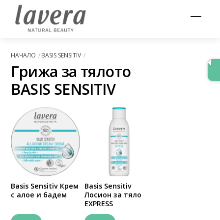
Skip
Men
to
content
НАЧАЛО
BASIS SENSITIV
Грижа за тялото
BASIS SENSITIV
Basis Sensitiv Крем
Basis Sensitiv
с алое и бадем
Лосион за тяло
EXPRESS