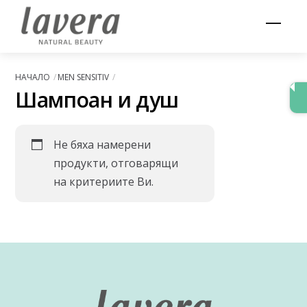
Skip
Men
to
content
НАЧАЛО
MEN SENSITIV
Шампоан и душ
Не бяха намерени
продукти, отговарящи
на критериите Ви.