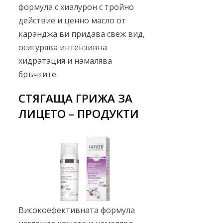
формула с хиалурон с тройно
действие и ценно масло от
каранджа ви придава свеж вид,
осигурява интензивна
хидратация и намалява
бръчките.
СТЯГАЩА ГРИЖА ЗА
ЛИЦЕТО – ПРОДУКТИ
Високоефективната формула