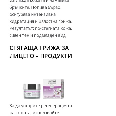
изглажда кожата и намалява
бръчките. Попива бързо,
осигурява интензивна
хидратация и цялостна грижа.
Резултатът: по-стегната кожа,
сияен тен и подмладен вид.
СТЯГАЩА ГРИЖА ЗА
ЛИЦЕТО – ПРОДУКТИ
За да ускорите регенерацията
на кожата, използвайте