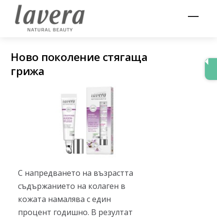
Skip
Men
to
content
Ново поколение стягаща
грижа
С напредването на възрастта
съдържанието на колаген в
кожата намалява с един
процент годишно. В резултат