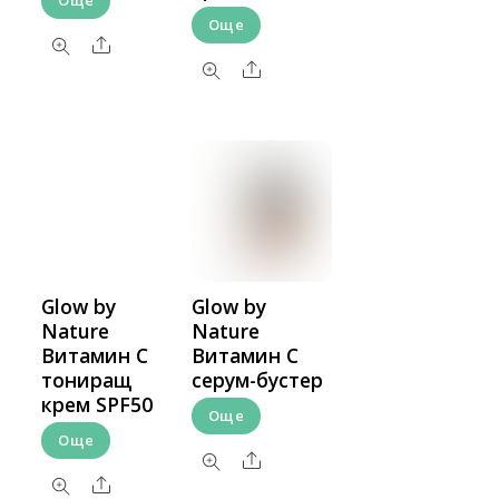
Още
Още
Share
Share
Glow by
Glow by
Nature
Nature
Витамин С
Витамин С
тониращ
серум-бустер
крем SPF50
Още
Още
Share
Share