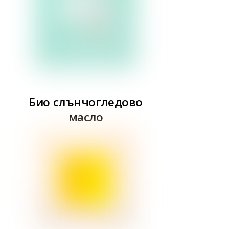
Био слънчогледово
масло