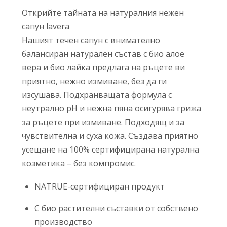
Открийте тайната на натуралния нежен
сапун lavera
Нашият течен сапун с внимателно
балансиран натурален състав с био алое
вера и био лайка предлага на ръцете ви
приятно, нежно измиване, без да ги
изсушава. Подхранващата формула с
неутрално рН и нежна пяна осигурява грижа
за ръцете при измиване. Подходящ и за
чувствителна и суха кожа. Създава приятно
усещане на 100% сертифицирана натурална
козметика – без компромис.
NATRUE-сертифициран продукт
С био растителни съставки от собствено
производство