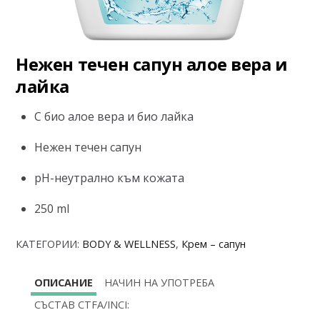
Нежен течен сапун алое вера и
лайка
С био алое вера и био лайка
Нежен течен сапун
рН-неутрално към кожата
250 ml
КАТЕГОРИИ:
BODY & WELLNESS
,
Крем – сапун
ОПИСАНИЕ
НАЧИН НА УПОТРЕБА
СЪСТАВ CTFA/INCI: