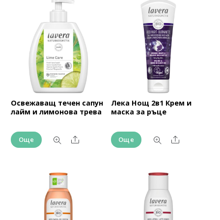
Освежаващ течен сапун
Лека Нощ 2в1 Крем и
лайм и лимонова трева
маска за ръце
Share
Share
Още
Още