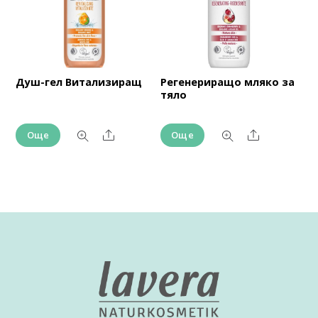
Душ-гел Витализиращ
Регенериращо мляко за
тяло
Share
Share
Още
Още