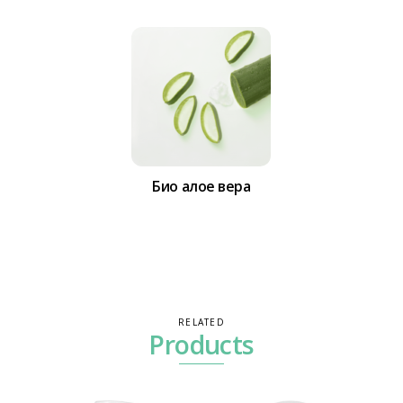
Био алое вера
RELATED
Products