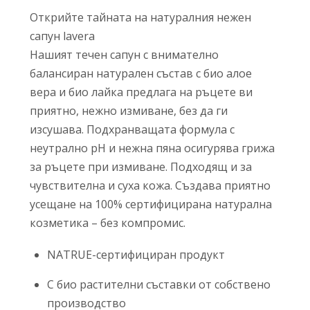
Открийте тайната на натуралния нежен
сапун lavera
Нашият течен сапун с внимателно
балансиран натурален състав с био алое
вера и био лайка предлага на ръцете ви
приятно, нежно измиване, без да ги
изсушава. Подхранващата формула с
неутрално рН и нежна пяна осигурява грижа
за ръцете при измиване. Подходящ и за
чувствителна и суха кожа. Създава приятно
усещане на 100% сертифицирана натурална
козметика – без компромис.
NATRUE-сертифициран продукт
С био растителни съставки от собствено
производство