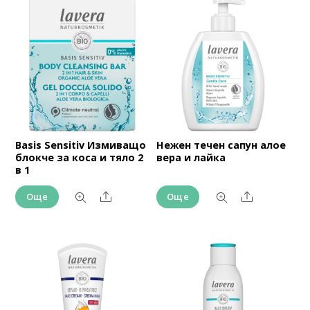
Basis Sensitiv Измиващо
Нежен течен сапун алое
блокче за коса и тяло 2
вера и лайка
в 1
Share
Share
Още
Още