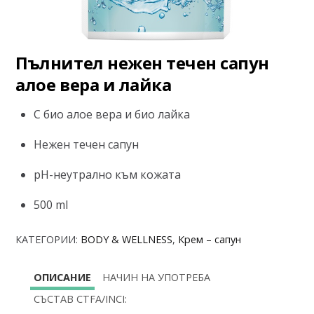
Пълнител нежен течен сапун
алое вера и лайка
С био алое вера и био лайка
Нежен течен сапун
рН-неутрално към кожата
500 ml
КАТЕГОРИИ:
BODY & WELLNESS
,
Крем – сапун
ОПИСАНИЕ
НАЧИН НА УПОТРЕБА
СЪСТАВ CTFA/INCI: