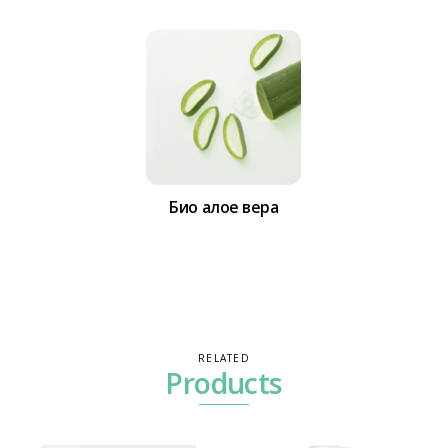
Био алое вера
RELATED
Products