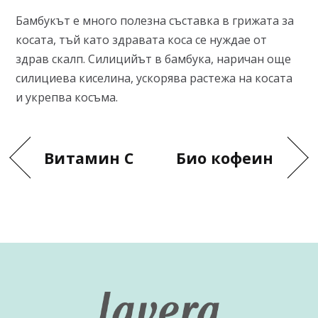
Бамбукът е много полезна съставка в грижата за
косата, тъй като здравата коса се нуждае от
здрав скалп. Силицийът в бамбука, наричан още
силициева киселина, ускорява растежа на косата
и укрепва косъма.
Витамин С
Био кофеин