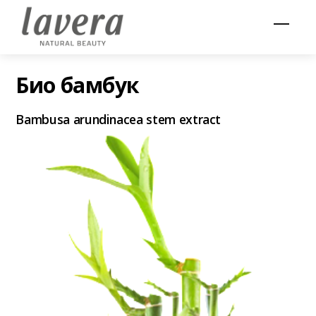
Skip
Men
to
content
Био бамбук
Bambusa arundinacea stem extract