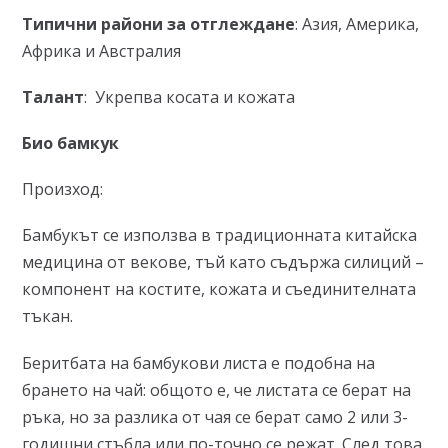
Типични райони за отглеждане
: Азия, Америка,
Африка и Австралия
Талант
: Укрепва косата и кожата
Био бамкук
Произход:
Бамбукът се използва в традиционната китайска
медицина от векове, тъй като съдържа силиций –
компонент на костите, кожата и съединителната
тъкан.
Беритбата на бамбукови листа е подобна на
брането на чай: общото е, че листата се берат на
ръка, но за разлика от чая се берат само 2 или 3-
годишни стъбла или по-точно се режат. След това