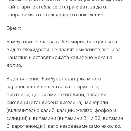
най-старите стебла се отстраняват, за да се
направи място за следващото поколение.
Ефект:
Бамбуковите влакна са без мирис, без цвят и са
вид въглехидрати. Те правят емулсиите лесни за
нанасяне и оставят кожата кадифено мека на
допир.
В допълнение, бамбукът съдържа много
здравословни вещества като фруктоза,
протеини, ценни аминокиселини, плодови
киселини (етандиоена киселина), минерали
(включително калий, калций, желязо, фосфор и
силиций) и витамини (витамини В1 и В2, витамин
С, каротеноиди ), като назоваваме само няколко.